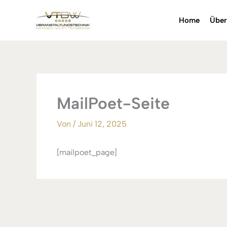
Inhalt
Zum
springen
Inhalt
Home
Über
springen
MailPoet-Seite
Von
/
Juni 12, 2025
[mailpoet_page]