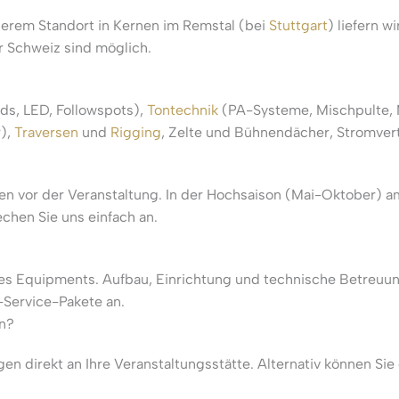
erem Standort in Kernen im Remstal (bei
Stuttgart
) liefern w
r Schweiz sind möglich.
s, LED, Followspots),
Tontechnik
(PA-Systeme, Mischpulte, 
r),
Traversen
und
Rigging
, Zelte und Bühnendächer, Stromvert
 vor der Veranstaltung. In der Hochsaison (Mai-Oktober) am 
echen Sie uns einfach an.
des Equipments. Aufbau, Einrichtung und technische Betreuu
-Service-Pakete an.
en?
ugen direkt an Ihre Veranstaltungsstätte. Alternativ können