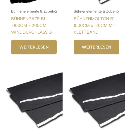
Bühnenelemente & Zubehör
Bühnenelemente & Zubehör
BÜHNENGAZE B1
BÜHNENMOLTON B1
1000CM x 200CM
1000CM x 120CM MIT
WINDDURCHLÄSSIG
KLETTBAND
WEITERLESEN
WEITERLESEN