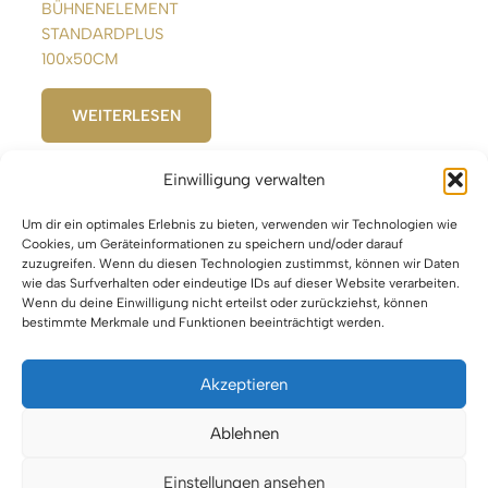
BÜHNENELEMENT
STANDARDPLUS
100x50CM
WEITERLESEN
Einwilligung verwalten
Um dir ein optimales Erlebnis zu bieten, verwenden wir Technologien wie
1
2
3
4
5
6
7
→
Cookies, um Geräteinformationen zu speichern und/oder darauf
zuzugreifen. Wenn du diesen Technologien zustimmst, können wir Daten
wie das Surfverhalten oder eindeutige IDs auf dieser Website verarbeiten.
Wenn du deine Einwilligung nicht erteilst oder zurückziehst, können
bestimmte Merkmale und Funktionen beeinträchtigt werden.
Akzeptieren
Impressum
Ablehnen
Datenschutz
Einstellungen ansehen