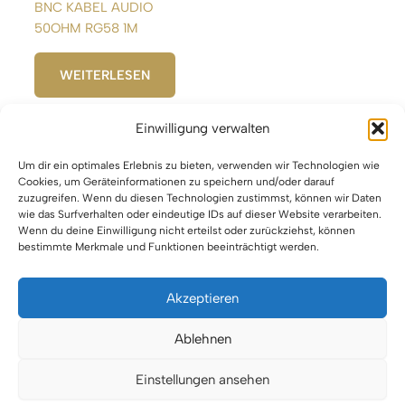
BNC KABEL AUDIO
50OHM RG58 1M
WEITERLESEN
Einwilligung verwalten
Um dir ein optimales Erlebnis zu bieten, verwenden wir Technologien wie
1
2
3
4
5
6
→
Cookies, um Geräteinformationen zu speichern und/oder darauf
zuzugreifen. Wenn du diesen Technologien zustimmst, können wir Daten
wie das Surfverhalten oder eindeutige IDs auf dieser Website verarbeiten.
Wenn du deine Einwilligung nicht erteilst oder zurückziehst, können
bestimmte Merkmale und Funktionen beeinträchtigt werden.
Akzeptieren
Impressum
Ablehnen
Datenschutz
Einstellungen ansehen
Urheberrecht © 2026 VTBW Veranstaltungstechnik BW