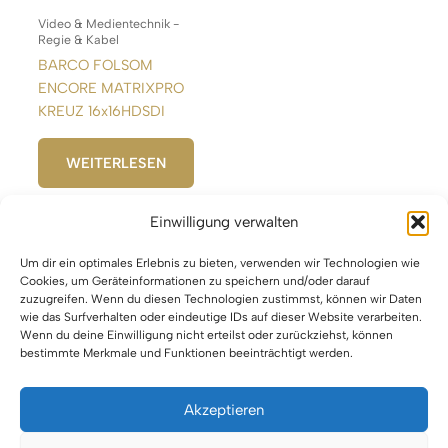
Video & Medientechnik -
Regie & Kabel
BARCO FOLSOM
ENCORE MATRIXPRO
KREUZ 16x16HDSDI
WEITERLESEN
Einwilligung verwalten
Um dir ein optimales Erlebnis zu bieten, verwenden wir Technologien wie
1
2
3
4
…
6
7
8
→
Cookies, um Geräteinformationen zu speichern und/oder darauf
zuzugreifen. Wenn du diesen Technologien zustimmst, können wir Daten
wie das Surfverhalten oder eindeutige IDs auf dieser Website verarbeiten.
Wenn du deine Einwilligung nicht erteilst oder zurückziehst, können
bestimmte Merkmale und Funktionen beeinträchtigt werden.
Akzeptieren
Impressum