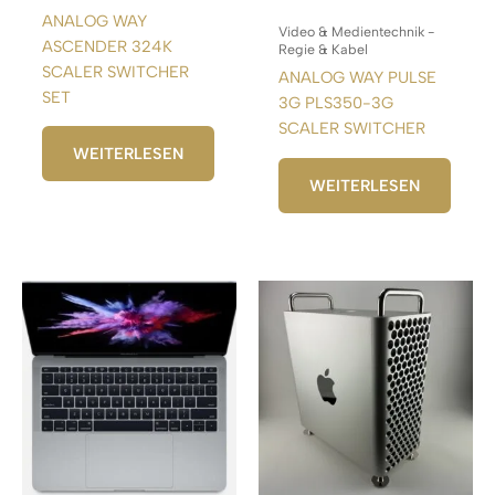
ANALOG WAY
Video & Medientechnik -
ASCENDER 324K
Regie & Kabel
SCALER SWITCHER
ANALOG WAY PULSE
SET
3G PLS350-3G
SCALER SWITCHER
WEITERLESEN
WEITERLESEN