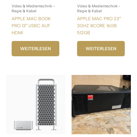
Video & Medientechnik -
Video & Medientechnik -
Regie & Kabel
Regie & Kabel
APPLE MAC BOOK
APPLE MAC PRO 23″
PRO 13″ USBC AUF
3GHZ 8CORE 16GB
HDMI
512GB
WEITERLESEN
WEITERLESEN