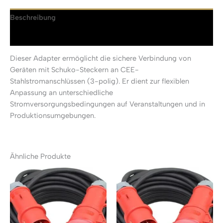
Beschreibung
Rezensionen (0)
Dieser Adapter ermöglicht die sichere Verbindung von
Geräten mit Schuko-Steckern an CEE-
Stahlstromanschlüssen (3-polig). Er dient zur flexiblen
Anpassung an unterschiedliche
Stromversorgungsbedingungen auf Veranstaltungen und in
Produktionsumgebungen.
Ähnliche Produkte