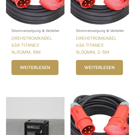
Stromversorgung & Verteiler
Stromversorgung & Verteiler
DREHSTROMKABEL
DREHSTROMKABEL
63A TITANEX
63A TITANEX
16,0QMM, 10M
16,0QMM, 2-5M
WEITERLESEN
WEITERLESEN