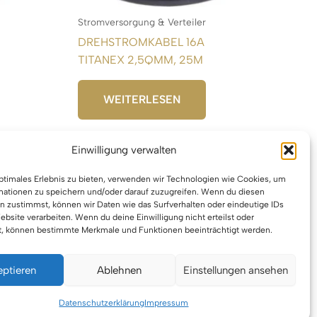
Stromversorgung & Verteiler
DREHSTROMKABEL 16A
TITANEX 2,5QMM, 25M
WEITERLESEN
Einwilligung verwalten
optimales Erlebnis zu bieten, verwenden wir Technologien wie Cookies, um
mationen zu speichern und/oder darauf zuzugreifen. Wenn du diesen
n zustimmst, können wir Daten wie das Surfverhalten oder eindeutige IDs
ebsite verarbeiten. Wenn du deine Einwilligung nicht erteilst oder
t, können bestimmte Merkmale und Funktionen beeinträchtigt werden.
eptieren
Ablehnen
Einstellungen ansehen
berrecht © 2026 VTBW Veranstaltungstechnik BW
Datenschutzerklärung
Impressum