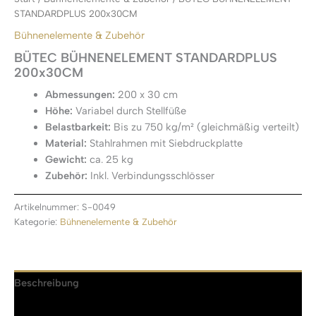
STANDARDPLUS 200x30CM
Bühnenelemente & Zubehör
BÜTEC BÜHNENELEMENT STANDARDPLUS
200x30CM
Abmessungen:
200 x 30 cm
Höhe:
Variabel durch Stellfüße
Belastbarkeit:
Bis zu 750 kg/m² (gleichmäßig verteilt)
Material:
Stahlrahmen mit Siebdruckplatte
Gewicht:
ca. 25 kg
Zubehör:
Inkl. Verbindungsschlösser
Artikelnummer:
S-0049
Kategorie:
Bühnenelemente & Zubehör
Beschreibung
Rezensionen (0)