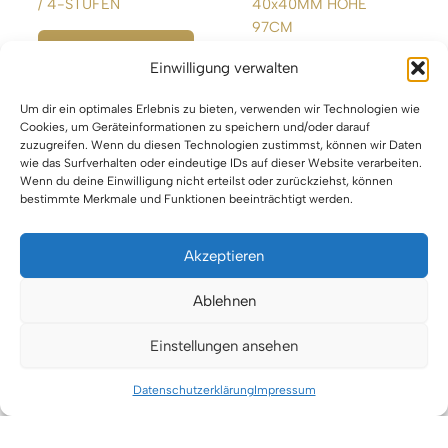
/ 4-STUFEN
40x40MM HÖHE
97CM
WEITERLESEN
Einwilligung verwalten
WEITERLESEN
Um dir ein optimales Erlebnis zu bieten, verwenden wir Technologien wie
Cookies, um Geräteinformationen zu speichern und/oder darauf
zuzugreifen. Wenn du diesen Technologien zustimmst, können wir Daten
wie das Surfverhalten oder eindeutige IDs auf dieser Website verarbeiten.
Wenn du deine Einwilligung nicht erteilst oder zurückziehst, können
bestimmte Merkmale und Funktionen beeinträchtigt werden.
Akzeptieren
Impressum
Ablehnen
Datenschutz
Einstellungen ansehen
Urheberrecht © 2026 VTBW Veranstaltungstechnik BW
Datenschutzerklärung
Impressum