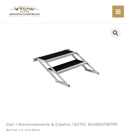
Zum
springen
Inhalt
springen
Start
/
Bühnenelemente & Zubehör
/ BÜTEC BÜHNENTREPPE
80CM / 4-STUFEN