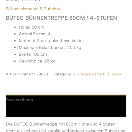
Bühnenelemente & Zubehör
BÜTEC BÜHNENTREPPE 80CM / 4-STUFEN
Höhe: 80 cm
Anzahl Stufen: 4
Material: Stahl, pulverbeschichtet
Maximale Belastbarkeit: 200 kg
Breite: 100 cm
Gewicht: ca. 25 kg
Artikelnummer:
S-0063
Kategorie:
Bühnenelemente & Zubehör
Beschreibung
Rezensionen (0)
Die BÜTEC Bühnentreppe mit 80cm Höhe und 4 Stufen
dient als sichere und stabile Verbindung zwischen Bühne und