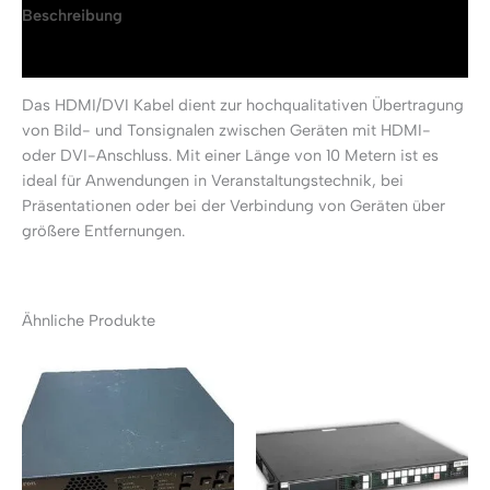
Beschreibung
Rezensionen (0)
Das HDMI/DVI Kabel dient zur hochqualitativen Übertragung
von Bild- und Tonsignalen zwischen Geräten mit HDMI-
oder DVI-Anschluss. Mit einer Länge von 10 Metern ist es
ideal für Anwendungen in Veranstaltungstechnik, bei
Präsentationen oder bei der Verbindung von Geräten über
größere Entfernungen.
Ähnliche Produkte