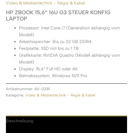
Video & Medientechnik - Regie & Kabel
HP ZBOOK 15,6″ 16U G3 STEUER KONFIG
LAPTOP
Prozessor: Intel Core i7 (Generation abhängig vom
Modell)
Arbeitsspeicher: Bis zu 32 GB DDR4
Festplatte: SSD mit bis zu 1 TB
Grafikkarte: NVIDIA Quadro (Modell abhängig vom
Modell)
Display: 15,6″ Full HD oder 4K
Betriebssystem: Windows 10/11 Pro
Artikelnummer:
AV-0281
Kategorie:
Video & Medientechnik - Regie & Kabel
Beschreibung
Rezensionen (0)