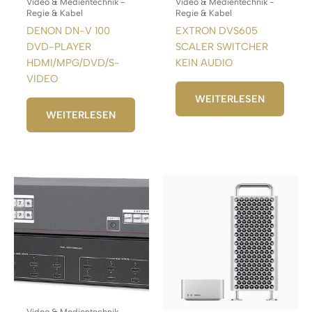
Video & Medientechnik -
Video & Medientechnik -
Regie & Kabel
Regie & Kabel
DENON DN-V 100
EXTRON DVS605
DVD-PLAYER
SCALER SWITCHER
HDMI/MPG/DVD/S-
KEIN AUDIO
VIDEO
WEITERLESEN
WEITERLESEN
Video & Medientechnik -