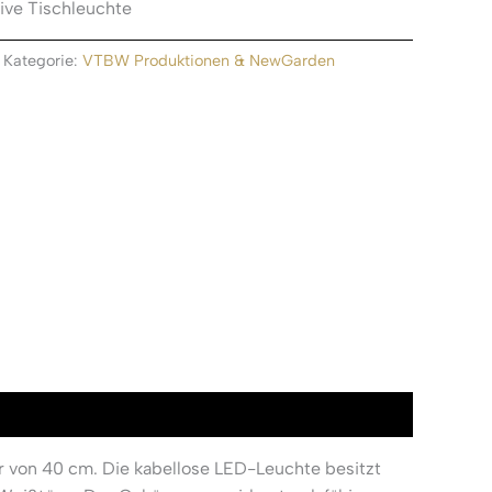
ive Tischleuchte
Kategorie:
VTBW Produktionen & NewGarden
r von 40 cm. Die kabellose LED-Leuchte besitzt