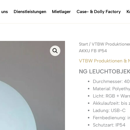
 uns
Dienstleistungen
Mietlager
Case- & Dolly Factory
K
Start
/
VTBW Produktione
AKKU FB IP54
VTBW Produktionen & 
NG LEUCHTOBJEKT
Durchmesser: 4
Material: Polyeth
Licht: RGB + Wa
Akkulaufzeit: bis
Ladung: USB-C
Fernbedienung: i
Schutzart: IP54