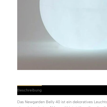
Beschreibung
Rezensionen (0)
Das Newgarden Belly 40 ist ein dekoratives Leucht