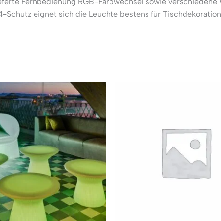
elieferte Fernbedienung RGB-Farbwechsel sowie verschieden
P54-Schutz eignet sich die Leuchte bestens für Tischdekorat