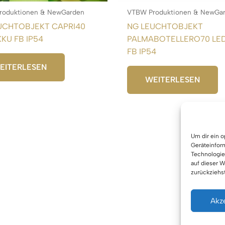
roduktionen & NewGarden
VTBW Produktionen & NewGa
UCHTOBJEKT CAPRI40
NG LEUCHTOBJEKT
KU FB IP54
PALMABOTELLERO70 LE
FB IP54
EITERLESEN
WEITERLESEN
Um dir ein 
Geräteinfor
Technologie
auf dieser W
zurückziehs
Akz
Urhe