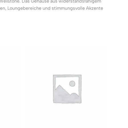
e Weißtöne. Das Gehäuse aus widerstandsfähigem
ionen, Loungebereiche und stimmungsvolle Akzente