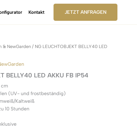
JETZT ANFRAGEN
onfigurator
Kontakt
n & NewGarden
/ NG LEUCHTOBJEKT BELLY40 LED
NewGarden
 BELLY40 LED AKKU FB IP54
0 cm
ylen (UV- und frostbeständig)
rmweiß/Kaltweiß
 zu 10 Stunden
nklusive