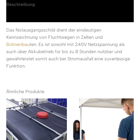
Beschreibung
Rezensionen (0)
Das Notausgangsschild dient der eindeutigen
Kennzeichnung von Fluchtwegen in Zelten und
Bühnenbau
ten. Es ist sowohl mit 240V Netzspannung als
auch über Akkubetrieb für bis zu 8 Stunden nutzbar und
gewährleistet somit auch bei Stromausfall eine zuverlässige
Funktion.
Ähnliche Produkte