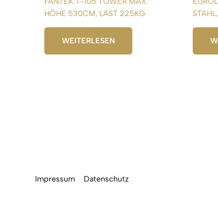
FANTEK T-105 TOWER MAX.
EUROL
HÖHE 530CM, LAST 225KG
STAHL
WEITERLESEN
W
Impressum
Datenschutz