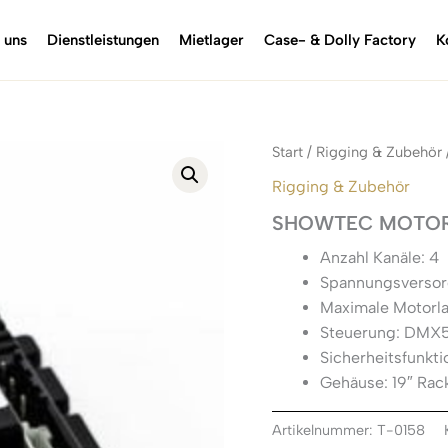
 uns
Dienstleistungen
Mietlager
Case- & Dolly Factory
K
Start
/
Rigging & Zubehör
Rigging & Zubehör
SHOWTEC MOTOR
Anzahl Kanäle: 4
Spannungsversor
Maximale Motorla
Steuerung: DMX
Sicherheitsfunkt
Gehäuse: 19″ Ra
Artikelnummer:
T-0158