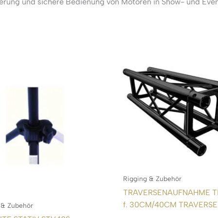
onierung und sichere Bedienung von Motoren in Show- und Ev
Rigging & Zubehör
TRAVERSENAUFNAHME T
f. 30CM/40CM TRAVERS
 & Zubehör