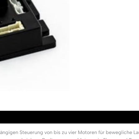
ängigen Steuerung von bis zu vier Motoren für bewegliche L