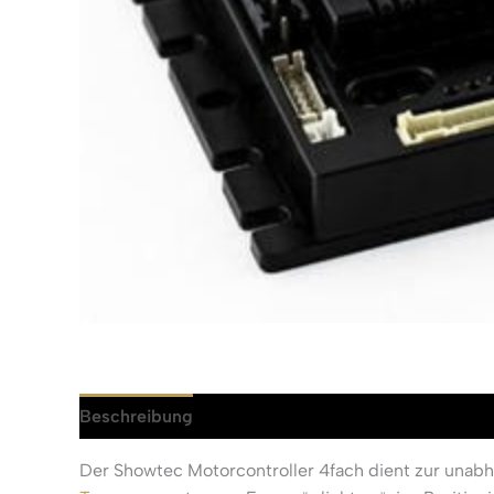
Beschreibung
Rezensionen (0)
Der Showtec Motorcontroller 4fach dient zur unabh