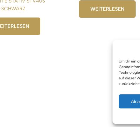
ITE STATIV STV40S
, SCHWARZ
WEITERLESEN
EITERLESEN
Um dir ein 
Geräteinfor
Technologie
auf dieser W
zurückziehs
Akz
Urhe
Cookie-Einstellungen