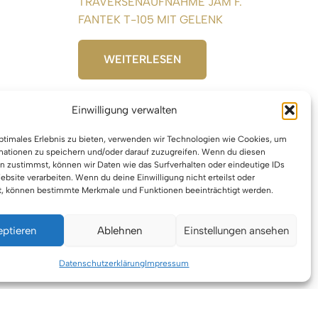
TRAVERSENAUFNAHME JAM F.
FANTEK T-105 MIT GELENK
WEITERLESEN
Einwilligung verwalten
optimales Erlebnis zu bieten, verwenden wir Technologien wie Cookies, um
mationen zu speichern und/oder darauf zuzugreifen. Wenn du diesen
n zustimmst, können wir Daten wie das Surfverhalten oder eindeutige IDs
ebsite verarbeiten. Wenn du deine Einwilligung nicht erteilst oder
t, können bestimmte Merkmale und Funktionen beeinträchtigt werden.
eptieren
Ablehnen
Einstellungen ansehen
berrecht © 2026 VTBW Veranstaltungstechnik BW
Datenschutzerklärung
Impressum