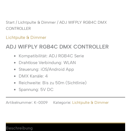
Start
/
Lichtpulte & Dimmer
/ ADJ WIFPLY RGB4C DMX
CONTROLLER
Lichtpulte & Dimmer
ADJ WIFPLY RGB4C DMX CONTROLLER
Kompatibilität: ADJ RGB4C Serie
Drahtlose Verbindung: WLAN
Steuerung: iOS/Android App
DMX Kanäle: 4
Reichweite: Bis zu 50m (Sichtlinie)
Spannung: 5V DC
Artikelnummer:
K-0009
Kategorie:
Lichtpulte & Dimmer
Beschreibung