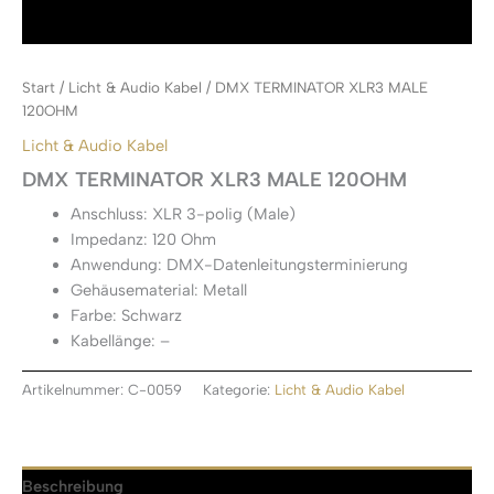
Start
/
Licht & Audio Kabel
/ DMX TERMINATOR XLR3 MALE
120OHM
Licht & Audio Kabel
DMX TERMINATOR XLR3 MALE 120OHM
Anschluss: XLR 3-polig (Male)
Impedanz: 120 Ohm
Anwendung: DMX-Datenleitungsterminierung
Gehäusematerial: Metall
Farbe: Schwarz
Kabellänge: –
Artikelnummer:
C-0059
Kategorie:
Licht & Audio Kabel
Beschreibung