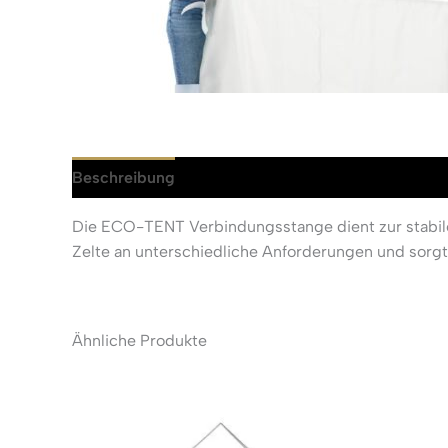
Beschreibung
Rezensionen (0)
Die ECO-TENT Verbindungsstange dient zur stabile
Zelte an unterschiedliche Anforderungen und sorgt 
Ähnliche Produkte