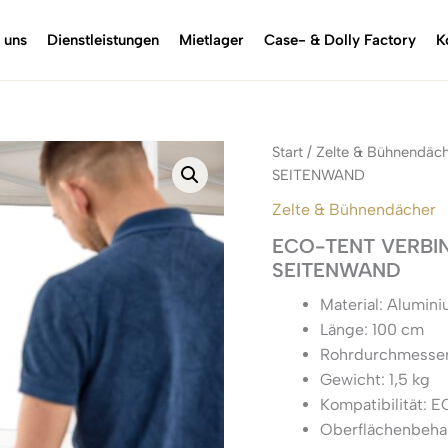
 uns
Dienstleistungen
Mietlager
Case- & Dolly Factory
K
Start
/
Zelte & Bühnendäc
SEITENWAND
Zelte & Bühnendächer
ECO-TENT VERBI
SEITENWAND
Material: Alumin
Länge: 100 cm
Rohrdurchmesse
Gewicht: 1,5 kg
Kompatibilität: E
Oberflächenbehan