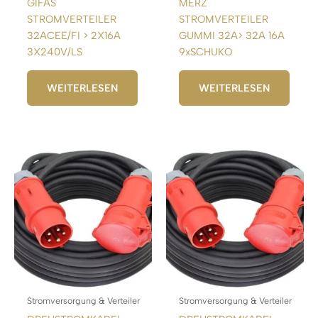
GIFAS
MERZ
STROMVERTEILER
STROMVERTEILER
32ACEE/FI > 2X16A
GUMMI 32A> 32A 16A
3X240V/LS
9xSCHUKO
WEITERLESEN
WEITERLESEN
Stromversorgung & Verteiler
Stromversorgung & Verteiler