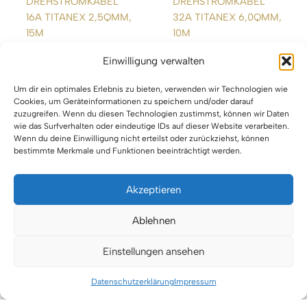
DREHSTROMKABEL
DREHSTROMKABEL
16A TITANEX 2,5QMM,
32A TITANEX 6,0QMM,
15M
10M
Einwilligung verwalten
WEITERLESEN
WEITERLESEN
Um dir ein optimales Erlebnis zu bieten, verwenden wir Technologien wie
Cookies, um Geräteinformationen zu speichern und/oder darauf
zuzugreifen. Wenn du diesen Technologien zustimmst, können wir Daten
wie das Surfverhalten oder eindeutige IDs auf dieser Website verarbeiten.
Wenn du deine Einwilligung nicht erteilst oder zurückziehst, können
bestimmte Merkmale und Funktionen beeinträchtigt werden.
Akzeptieren
Impressum
Ablehnen
Datenschutz
Einstellungen ansehen
Urheberrecht © 2026 VTBW Veranstaltungstechnik BW
Datenschutzerklärung
Impressum