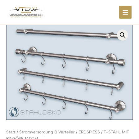
Zum
springen
Inhalt
springen
Start
/
Stromversorgung & Verteiler
/ ERDSPIESS / T-STAHL MIT
RINGÖSE 140CM