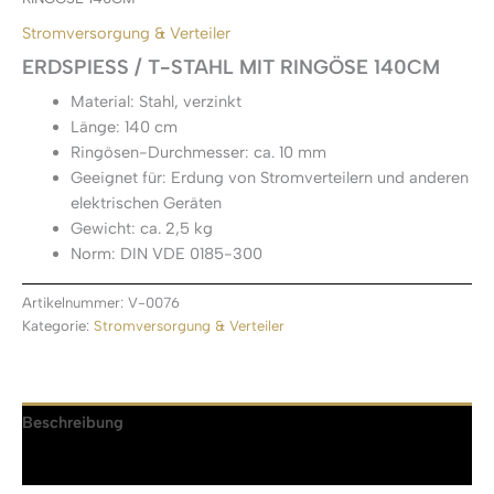
Stromversorgung & Verteiler
ERDSPIESS / T-STAHL MIT RINGÖSE 140CM
Material: Stahl, verzinkt
Länge: 140 cm
Ringösen-Durchmesser: ca. 10 mm
Geeignet für: Erdung von Stromverteilern und anderen
elektrischen Geräten
Gewicht: ca. 2,5 kg
Norm: DIN VDE 0185-300
Artikelnummer:
V-0076
Kategorie:
Stromversorgung & Verteiler
Beschreibung
Rezensionen (0)