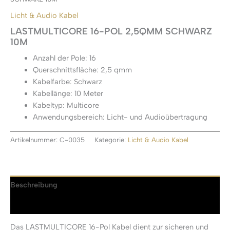
Licht & Audio Kabel
LASTMULTICORE 16-POL 2,5QMM SCHWARZ
10M
Anzahl der Pole: 16
Querschnittsfläche: 2,5 qmm
Kabelfarbe: Schwarz
Kabellänge: 10 Meter
Kabeltyp: Multicore
Anwendungsbereich: Licht- und Audioübertragung
Artikelnummer:
C-0035
Kategorie:
Licht & Audio Kabel
Beschreibung
Rezensionen (0)
Das LASTMULTICORE 16-Pol Kabel dient zur sicheren und