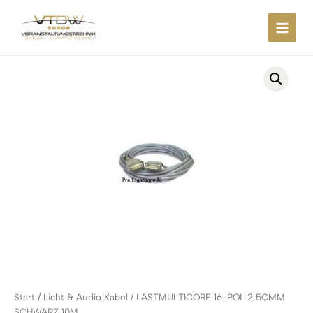
Zum
springen
Inhalt
springen
Start
/
Licht & Audio Kabel
/ LASTMULTICORE 16-POL 2,5QMM
SCHWARZ 10M