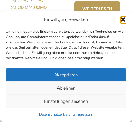
1M 2-POL/4-POL –
2,5QMM/4,0QMM
WEITERLESEN
Einwilligung verwalten
WEITERLESEN
Um dir ein optimales Erlebnis zu bieten, verwenden wir Technologien wie
Cookies, um Geräteinformationen zu speichern und/oder darauf
zuzugreifen. Wenn du diesen Technologien zustimmst, können wir Daten
wie das Surfverhalten oder eindeutige IDs auf dieser Website verarbeiten.
Wenn du deine Einwilligung nicht erteilst oder zurückziehst, können
bestimmte Merkmale und Funktionen beeinträchtigt werden.
Akzeptieren
Impressum
Ablehnen
Datenschutz
Einstellungen ansehen
Urheberrecht © 2026 VTBW Veranstaltungstechnik BW
Datenschutzerklärung
Impressum
Cookie-Einstellungen