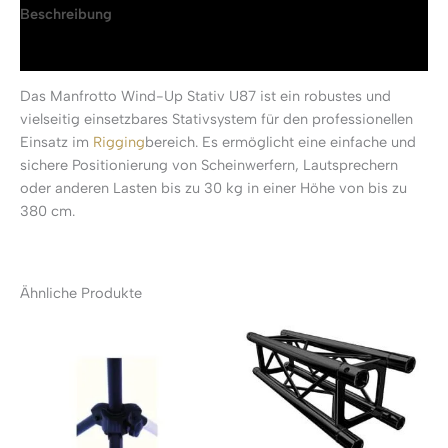
Beschreibung
Rezensionen (0)
Das Manfrotto Wind-Up Stativ U87 ist ein robustes und
vielseitig einsetzbares Stativsystem für den professionellen
Einsatz im
Rigging
bereich. Es ermöglicht eine einfache und
sichere Positionierung von Scheinwerfern, Lautsprechern
oder anderen Lasten bis zu 30 kg in einer Höhe von bis zu
380 cm.
Ähnliche Produkte