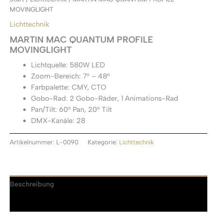
MOVINGLIGHT
Lichttechnik
MARTIN MAC QUANTUM PROFILE
MOVINGLIGHT
Lichtquelle: 580W LED
Zoom-Bereich: 7° – 48°
Farbpalette: CMY, CTO
Gobo-Rad: 2 Gobo-Räder, 1 Animations-Rad
Pan/Tilt: 60° Pan, 20° Tilt
DMX-Kanäle: 28
Artikelnummer:
L-0090
Kategorie:
Lichttechnik
Beschreibung
Rezensionen (0)