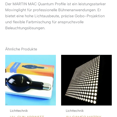
Der MARTIN MAC Quantum Profile ist ein leistungsstarker
Movinglight für professionelle Bühnenanwendungen. Er
bietet eine hohe Lichtausbeute, präzise Gobo-Projektion
und flexible Farbmischung für anspruchsvolle
Beleuchtungslösungen.
Ähnliche Produkte
Lichttechnik
Lichttechnik