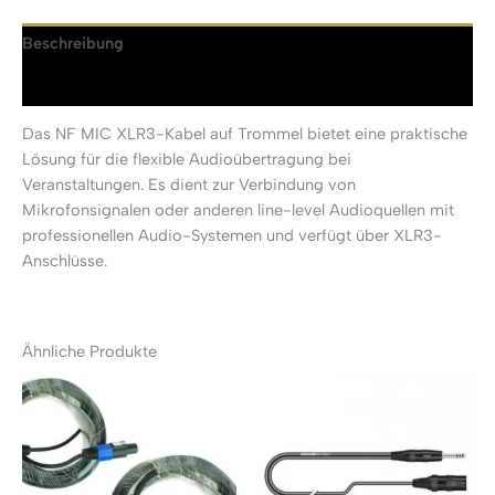
Beschreibung
Rezensionen (0)
Das NF MIC XLR3-Kabel auf Trommel bietet eine praktische
Lösung für die flexible Audioübertragung bei
Veranstaltungen. Es dient zur Verbindung von
Mikrofonsignalen oder anderen line-level Audioquellen mit
professionellen Audio-Systemen und verfügt über XLR3-
Anschlüsse.
Ähnliche Produkte