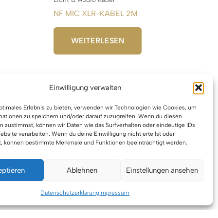
NF MIC XLR-KABEL 2M
WEITERLESEN
Einwilligung verwalten
optimales Erlebnis zu bieten, verwenden wir Technologien wie Cookies, um
mationen zu speichern und/oder darauf zuzugreifen. Wenn du diesen
n zustimmst, können wir Daten wie das Surfverhalten oder eindeutige IDs
ebsite verarbeiten. Wenn du deine Einwilligung nicht erteilst oder
t, können bestimmte Merkmale und Funktionen beeinträchtigt werden.
eptieren
Ablehnen
Einstellungen ansehen
berrecht © 2026 VTBW Veranstaltungstechnik BW
Datenschutzerklärung
Impressum