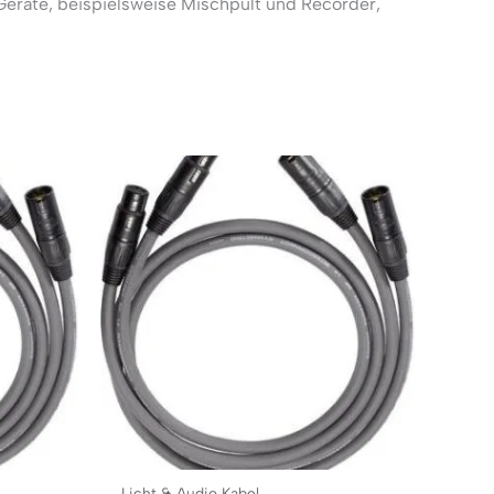
eräte, beispielsweise Mischpult und Recorder,
Licht & Audio Kabel