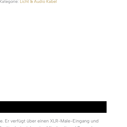
Kategorie:
Licht & Audio Kabel
e. Er verfügt über einen XLR-Male-Eingang und