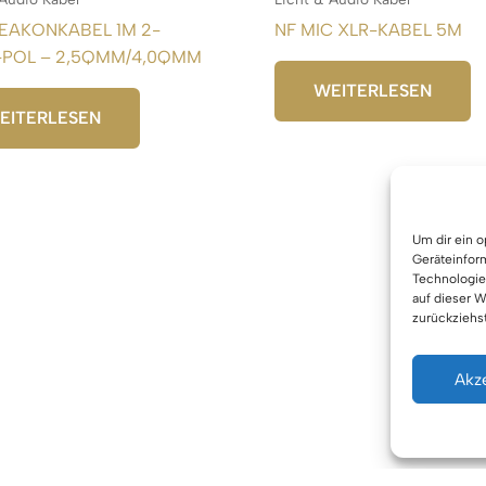
PEAKONKABEL 1M 2-
NF MIC XLR-KABEL 5M
-POL – 2,5QMM/4,0QMM
WEITERLESEN
EITERLESEN
Um dir ein 
Geräteinfor
Technologie
auf dieser W
zurückziehs
Akz
Urhe