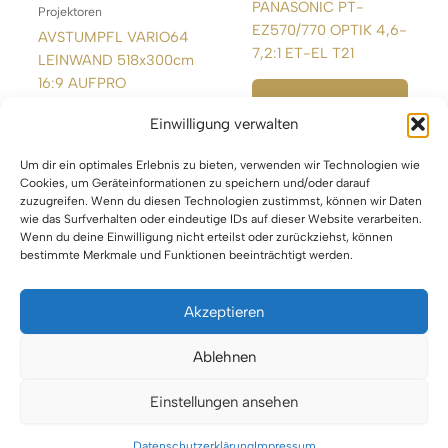
PANASONIC PT-
Projektoren
EZ570/770 OPTIK 4,6-
AVSTUMPFL VARIO64
7,2:1 ET-EL T21
LEINWAND 518x300cm
16:9 AUFPRO
WEITERLESEN
Einwilligung verwalten
WEITERLESEN
Um dir ein optimales Erlebnis zu bieten, verwenden wir Technologien wie
Cookies, um Geräteinformationen zu speichern und/oder darauf
zuzugreifen. Wenn du diesen Technologien zustimmst, können wir Daten
wie das Surfverhalten oder eindeutige IDs auf dieser Website verarbeiten.
Wenn du deine Einwilligung nicht erteilst oder zurückziehst, können
bestimmte Merkmale und Funktionen beeinträchtigt werden.
Akzeptieren
Impressum
Ablehnen
Datenschutz
Einstellungen ansehen
Urheberrecht © 2026 VTBW Veranstaltungstechnik BW
Datenschutzerklärung
Impressum