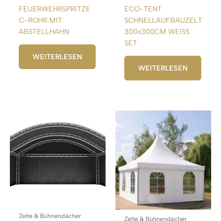
FEUERWEHRSPRITZE
ECO-TENT
C-ROHR MIT
SCHNELLAUFBAUZELT
ABSTELLHAHN
300x300CM WEISS
SET
WEITERLESEN
WEITERLESEN
Zelte & Bühnendächer
Zelte & Bühnendächer