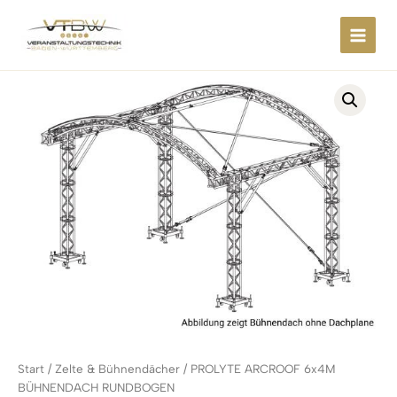
Zum
springen
Inhalt
springen
Start
/
Zelte & Bühnendächer
/ PROLYTE ARCROOF 6x4M
BÜHNENDACH RUNDBOGEN