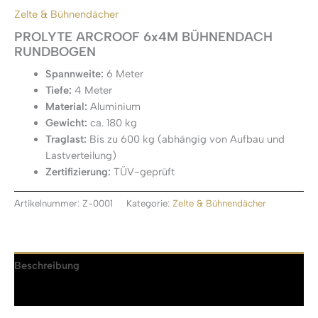
Zelte & Bühnendächer
PROLYTE ARCROOF 6x4M BÜHNENDACH
RUNDBOGEN
Spannweite:
6 Meter
Tiefe:
4 Meter
Material:
Aluminium
Gewicht:
ca. 180 kg
Traglast:
Bis zu 600 kg (abhängig von Aufbau und
Lastverteilung)
Zertifizierung:
TÜV-geprüft
Artikelnummer:
Z-0001
Kategorie:
Zelte & Bühnendächer
Beschreibung
Rezensionen (0)