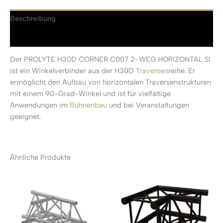
Beschreibung
Rezensionen (0)
Der PROLYTE H30D CORNER C007 2-WEG HORIZONTAL SI
ist ein Winkelverbinder aus der H30D
Traversen
reihe. Er
ermöglicht den Aufbau von horizontalen Traversenstrukturen
mit einem 90-Grad-Winkel und ist für vielfältige
Anwendungen im
Bühnenbau
und bei Veranstaltungen
geeignet.
Ähnliche Produkte