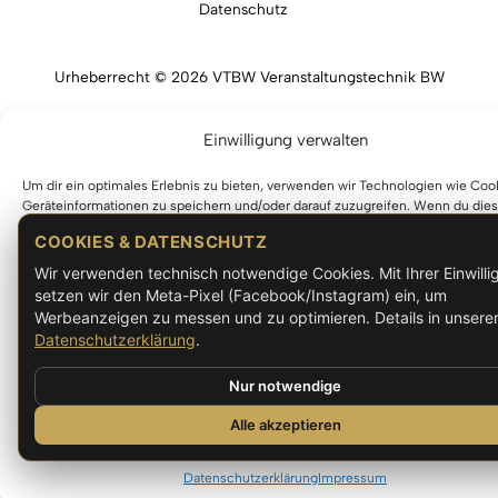
Datenschutz
Urheberrecht © 2026 VTBW Veranstaltungstechnik BW
Einwilligung verwalten
Cookie-Einstellungen
Um dir ein optimales Erlebnis zu bieten, verwenden wir Technologien wie Coo
Geräteinformationen zu speichern und/oder darauf zuzugreifen. Wenn du die
Technologien zustimmst, können wir Daten wie das Surfverhalten oder eindeu
COOKIES & DATENSCHUTZ
auf dieser Website verarbeiten. Wenn du deine Einwilligung nicht erteilst oder
zurückziehst, können bestimmte Merkmale und Funktionen beeinträchtigt we
Wir verwenden technisch notwendige Cookies. Mit Ihrer Einwill
setzen wir den Meta-Pixel (Facebook/Instagram) ein, um
Werbeanzeigen zu messen und zu optimieren. Details in unsere
Akzeptieren
Datenschutzerklärung
.
Ablehnen
Nur notwendige
Alle akzeptieren
Einstellungen ansehen
Datenschutzerklärung
Impressum