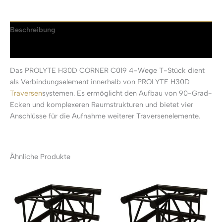
Beschreibung
Rezensionen (0)
Das PROLYTE H30D CORNER C019 4-Wege T-Stück dient
als Verbindungselement innerhalb von PROLYTE H30D
Traversen
systemen. Es ermöglicht den Aufbau von 90-Grad-
Ecken und komplexeren Raumstrukturen und bietet vier
Anschlüsse für die Aufnahme weiterer Traversenelemente.
Ähnliche Produkte