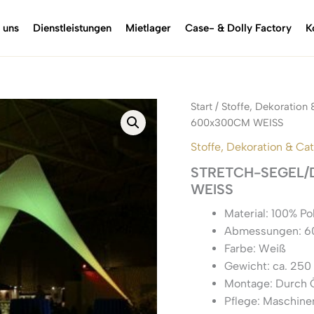
 uns
Dienstleistungen
Mietlager
Case- & Dolly Factory
K
Start
/
Stoffe, Dekoration 
600x300CM WEISS
Stoffe, Dekoration & Ca
STRETCH-SEGEL/
WEISS
Material: 100% Po
Abmessungen: 6
Farbe: Weiß
Gewicht: ca. 250
Montage: Durch Ö
Pflege: Maschin