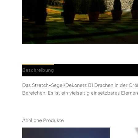
Beschreibung
Rezensionen (0)
Das Stretch-Segel/Dekonetz B1 Drachen in der Grö
Bereichen. Es ist ein vielseitig einsetzbares Elem
Ähnliche Produkte