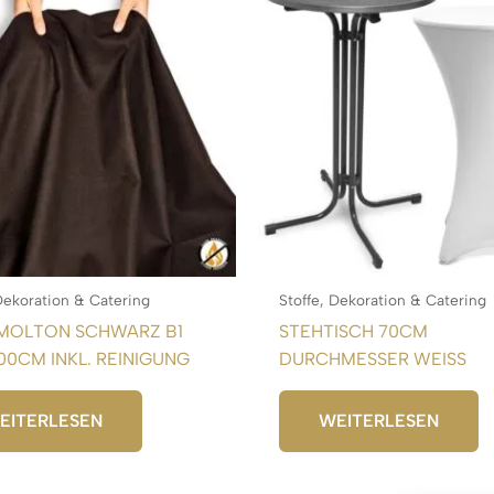
 Dekoration & Catering
Stoffe, Dekoration & Catering
MOLTON SCHWARZ B1
STEHTISCH 70CM
00CM INKL. REINIGUNG
DURCHMESSER WEISS
EITERLESEN
WEITERLESEN