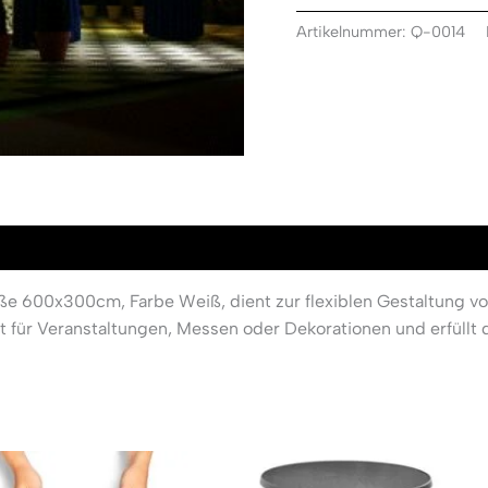
Artikelnummer:
Q-0014
ße 600x300cm, Farbe Weiß, dient zur flexiblen Gestaltung 
ent für Veranstaltungen, Messen oder Dekorationen und erfüllt