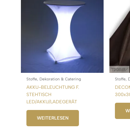
Stoffe, Dekoration & Catering
Stoffe,
AKKU-BELEUCHTUNG F.
DECO
STEHTISCH
300x3
LED/AKKU/LADEGERÄT
W
WEITERLESEN