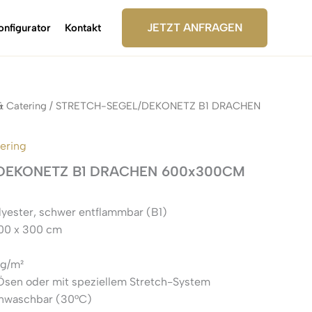
JETZT ANFRAGEN
onfigurator
Kontakt
& Catering
/ STRETCH-SEGEL/DEKONETZ B1 DRACHEN
tering
DEKONETZ B1 DRACHEN 600x300CM
lyester, schwer entflammbar (B1)
00 x 300 cm
 g/m²
sen oder mit speziellem Stretch-System
enwaschbar (30°C)