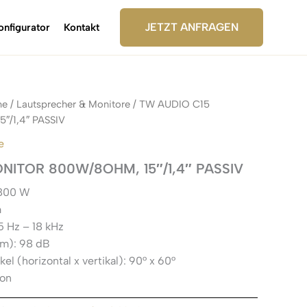
JETZT ANFRAGEN
onfigurator
Kontakt
me
/
Lautsprecher & Monitore
/ TW AUDIO C15
/1,4″ PASSIV
e
NITOR 800W/8OHM, 15″/1,4″ PASSIV
 800 W
m
 Hz – 18 kHz
1m): 98 dB
l (horizontal x vertikal): 90° x 60°
kon