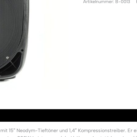
Artikelnummer:
B-0013
it 15″ Neodym-Tieftöner und 1,4″ Kompressionstreiber. Er eig