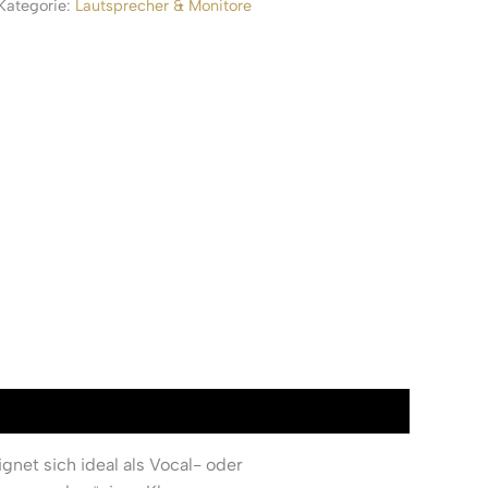
Kategorie:
Lautsprecher & Monitore
net sich ideal als Vocal- oder