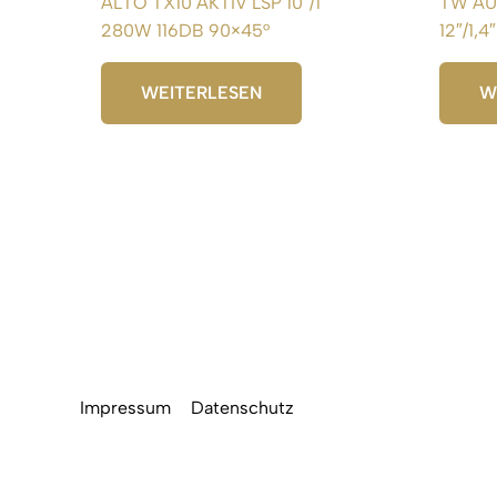
ALTO TX10 AKTIV LSP 10″/1″
TW AU
280W 116DB 90×45°
12″/1,4
WEITERLESEN
W
Impressum
Datenschutz