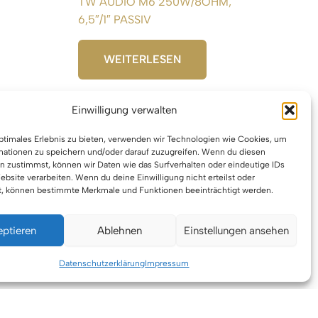
T
TW AUDIO M6 250W/8OHM,
6,5″/1″ PASSIV
WEITERLESEN
Einwilligung verwalten
optimales Erlebnis zu bieten, verwenden wir Technologien wie Cookies, um
mationen zu speichern und/oder darauf zuzugreifen. Wenn du diesen
n zustimmst, können wir Daten wie das Surfverhalten oder eindeutige IDs
ebsite verarbeiten. Wenn du deine Einwilligung nicht erteilst oder
t, können bestimmte Merkmale und Funktionen beeinträchtigt werden.
eptieren
Ablehnen
Einstellungen ansehen
berrecht © 2026 VTBW Veranstaltungstechnik BW
Datenschutzerklärung
Impressum