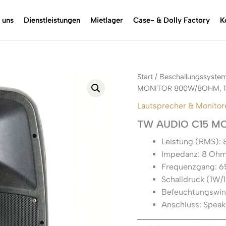
 uns
Dienstleistungen
Mietlager
Case- & Dolly Factory
K
Start
/
Beschallungssyste
MONITOR 800W/8OHM, 15″
Lautsprecher & Monitor
TW AUDIO C15 MO
Leistung (RMS):
Impedanz: 8 Oh
Frequenzgang: 65
Schalldruck (1W/
Befeuchtungswinke
Anschluss: Spea