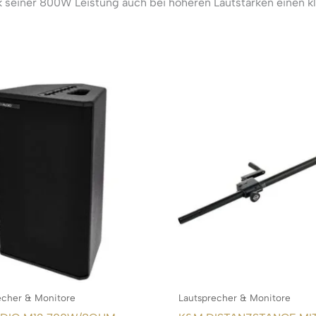
k seiner 800W Leistung auch bei höheren Lautstärken einen kl
echer & Monitore
Lautsprecher & Monitore