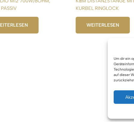
DIO M12 700W/8OHM,
K&M DISTANZSTANGE MI
″ PASSIV
KURBEL RINGLOCK
EITERLESEN
WEITERLESEN
Um dir ein 
Geräteinfor
Technologie
auf dieser W
zurückziehs
Akz
Urhe
Cookie-Einstellungen