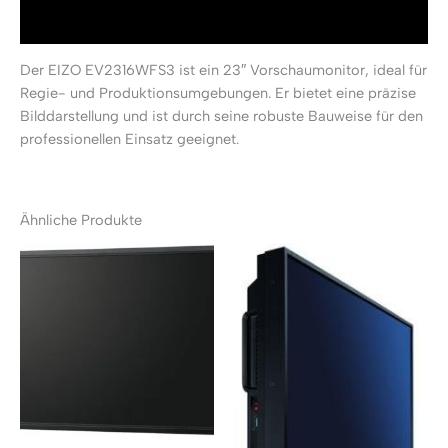
Rezensionen (0)
Der EIZO EV2316WFS3 ist ein 23″ Vorschaumonitor, ideal für
Regie- und Produktionsumgebungen. Er bietet eine präzise
Bilddarstellung und ist durch seine robuste Bauweise für den
professionellen Einsatz geeignet.
Ähnliche Produkte