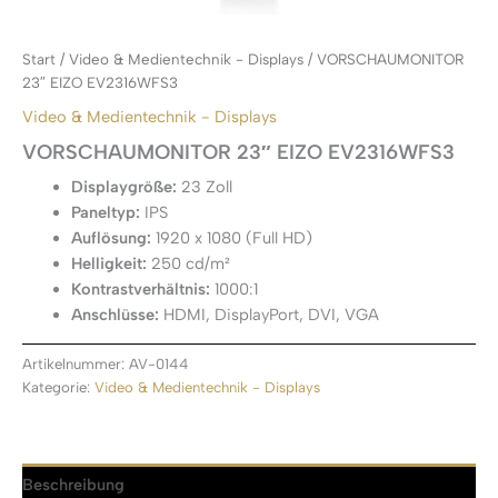
Start
/
Video & Medientechnik - Displays
/ VORSCHAUMONITOR
23″ EIZO EV2316WFS3
Video & Medientechnik - Displays
VORSCHAUMONITOR 23″ EIZO EV2316WFS3
Displaygröße:
23 Zoll
Paneltyp:
IPS
Auflösung:
1920 x 1080 (Full HD)
Helligkeit:
250 cd/m²
Kontrastverhältnis:
1000:1
Anschlüsse:
HDMI, DisplayPort, DVI, VGA
Artikelnummer:
AV-0144
Kategorie:
Video & Medientechnik - Displays
Beschreibung