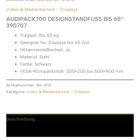
Video & Medientechnik - Displays
AUDIPACK700 DESIGNSTANDFUSS BIS 65″
390707
Traglast: Bis 65 kg
Geeignet für: Displays bis 65 Zoll
Höhenverstellbarkeit: Ja
Material: Stahl
Farbe: Schwarz
VESA-Kompatibilität: 200×200 bis 600×400 mm
Artikelnummer:
AV-0131
Kategorie:
Video & Medientechnik - Displays
Beschreibung
Rezensionen (0)