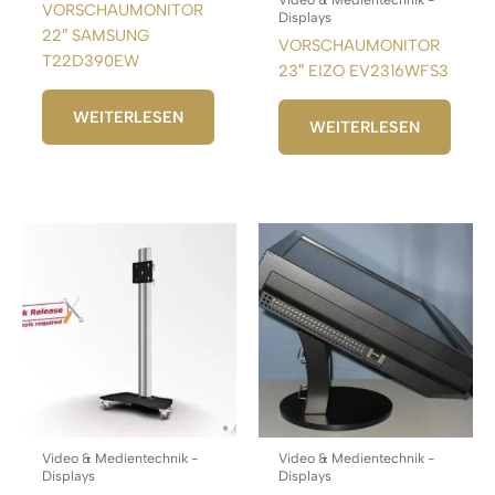
VORSCHAUMONITOR
Displays
22″ SAMSUNG
VORSCHAUMONITOR
T22D390EW
23″ EIZO EV2316WFS3
WEITERLESEN
WEITERLESEN
Video & Medientechnik -
Video & Medientechnik -
Displays
Displays