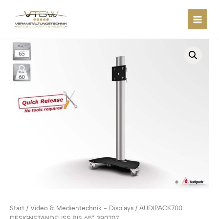
Zum
springen
Inhalt
springen
Start
/
Video & Medientechnik - Displays
/ AUDIPACK700
DESIGNSTANDFUSS BIS 65″ 390707