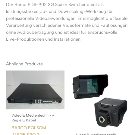
Der Barco PDS-902 3G Scaler Switcher dient als
leistungsstarkes Up- und Downscaling-Werkzeug für
professionelle Videoanwendungen. Er ermöglicht die flexible
Verarbeitung verschiedener Videoformate und -auflösungen
ohne Audioübertragung und ist ideal für anspruchsvolle
Live-Produktionen und Installationen.
Ähnliche Produkte
Video & Medientechnik -
Regie & Kabel
BARCO FOLSOM
IMAGE PRO 2
Video & Medientechnik -