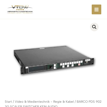
Zum
springen
Inhalt
springen
Start
/
Video & Medientechnik - Regie & Kabel
/ BARCO PDS 902
3G SCALER SWITCHER KEIN AUDIO