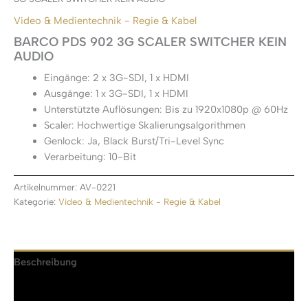
Video & Medientechnik - Regie & Kabel
BARCO PDS 902 3G SCALER SWITCHER KEIN
AUDIO
Eingänge: 2 x 3G-SDI, 1 x HDMI
Ausgänge: 1 x 3G-SDI, 1 x HDMI
Unterstützte Auflösungen: Bis zu 1920x1080p @ 60Hz
Scaler: Hochwertige Skalierungsalgorithmen
Genlock: Ja, Black Burst/Tri-Level Sync
Verarbeitung: 10-Bit
Artikelnummer:
AV-0221
Kategorie:
Video & Medientechnik - Regie & Kabel
Beschreibung
Rezensionen (0)