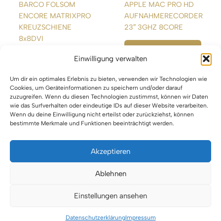
BARCO FOLSOM
APPLE MAC PRO HD
ENCORE MATRIXPRO
AUFNAHMERECORDER
KREUZSCHIENE
23″ 3GHZ 8CORE
8x8DVI
WEITERLESEN
Einwilligung verwalten
WEITERLESEN
Um dir ein optimales Erlebnis zu bieten, verwenden wir Technologien wie
Cookies, um Geräteinformationen zu speichern und/oder darauf
zuzugreifen. Wenn du diesen Technologien zustimmst, können wir Daten
wie das Surfverhalten oder eindeutige IDs auf dieser Website verarbeiten.
Wenn du deine Einwilligung nicht erteilst oder zurückziehst, können
bestimmte Merkmale und Funktionen beeinträchtigt werden.
Akzeptieren
Impressum
Ablehnen
Datenschutz
Einstellungen ansehen
Urheberrecht © 2026 VTBW Veranstaltungstechnik BW
Datenschutzerklärung
Impressum