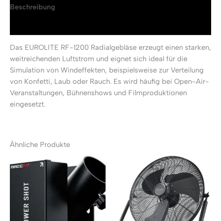
Beschreibung
Rezensionen (0)
Das EUROLITE RF-1200 Radialgebläse erzeugt einen starken,
weitreichenden Luftstrom und eignet sich ideal für die
Simulation von Windeffekten, beispielsweise zur Verteilung
von Konfetti, Laub oder Rauch. Es wird häufig bei Open-Air-
Veranstaltungen, Bühnenshows und Filmproduktionen
eingesetzt.
Ähnliche Produkte