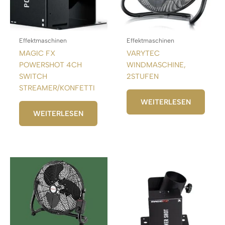
Effektmaschinen
Effektmaschinen
MAGIC FX
VARYTEC
POWERSHOT 4CH
WINDMASCHINE,
SWITCH
2STUFEN
STREAMER/KONFETTI
WEITERLESEN
WEITERLESEN