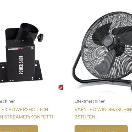
aschinen
Effektmaschinen
 FX POWERSHOT 1CH
VARYTEC WINDMASCHIN
H STREAMER/KONFETTI
2STUFEN