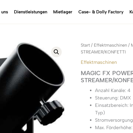
 uns
Dienstleistungen
Mietlager
Case- & Dolly Factory
K
Start
/
Effektmaschinen
/ 
STREAMER/KONFETTI
Effektmaschinen
MAGIC FX POWE
STREAMER/KONFE
Anzahl Kanäle: 4
Steuerung: DMX
Einsatzbereich: I
Typ)
Stromversorgung
Max. Förderhöhe: