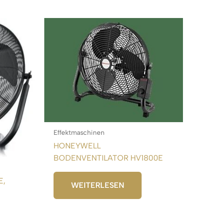
Effektmaschinen
HONEYWELL
BODENVENTILATOR HV1800E
E,
WEITERLESEN