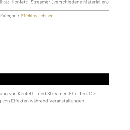
lität: Konfetti, Streamer (verschiedene Materialien)
Kategorie:
Effektmaschinen
 von Konfetti- und Streamer-Effekten. Die
g von Effekten während Veranstaltungen