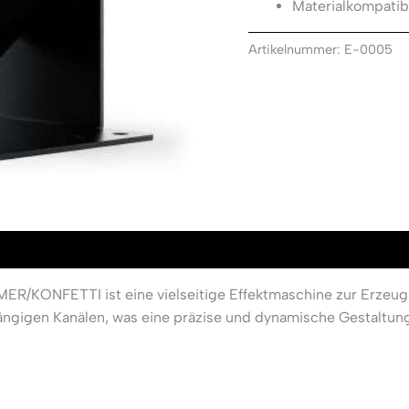
Materialkompatibi
Artikelnummer:
E-0005
FETTI ist eine vielseitige Effektmaschine zur Erzeugung
ängigen Kanälen, was eine präzise und dynamische Gestaltun