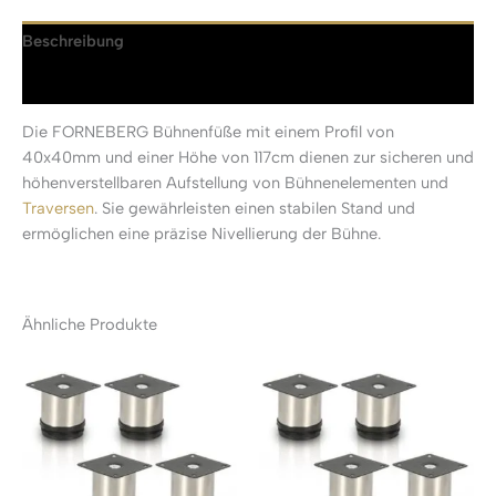
Beschreibung
Rezensionen (0)
Die FORNEBERG Bühnenfüße mit einem Profil von
40x40mm und einer Höhe von 117cm dienen zur sicheren und
höhenverstellbaren Aufstellung von Bühnenelementen und
Traversen
. Sie gewährleisten einen stabilen Stand und
ermöglichen eine präzise Nivellierung der Bühne.
Ähnliche Produkte