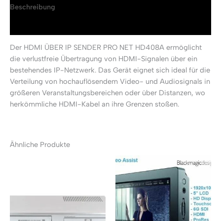
Beschreibung
Rezensionen (0)
Der HDMI ÜBER IP SENDER PRO NET HD408A ermöglicht
die verlustfreie Übertragung von HDMI-Signalen über ein
bestehendes IP-Netzwerk. Das Gerät eignet sich ideal für die
Verteilung von hochauflösendem Video- und Audiosignals in
größeren Veranstaltungsbereichen oder über Distanzen, wo
herkömmliche HDMI-Kabel an ihre Grenzen stoßen.
Ähnliche Produkte