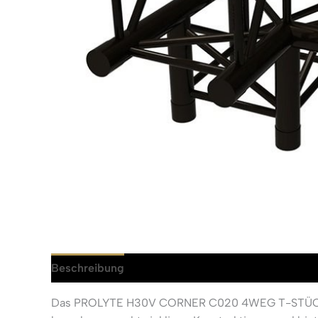
Beschreibung
Rezensionen (0)
Das PROLYTE H30V CORNER C020 4WEG T-STÜCK d