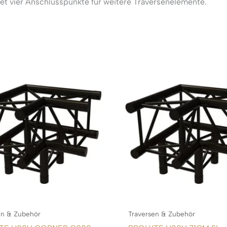
et vier Anschlusspunkte für weitere Traversenelemente.
en & Zubehör
Traversen & Zubehör