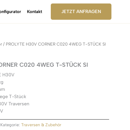
JETZT ANFRAGEN
onfigurator
Kontakt
r
/ PROLYTE H30V CORNER C020 4WEG T-STÜCK SI
ORNER C020 4WEG T-STÜCK SI
E H30V
kg
ium
ege T-Stück
H30V Traversen
ÜV
Kategorie:
Traversen & Zubehör