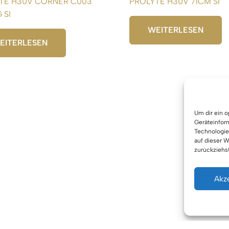
TE H30V CORNER C003
PROLYTE H30V 71CM SI
 SI
WEITERLESEN
EITERLESEN
Um dir ein 
Geräteinfor
Technologie
auf dieser W
zurückziehs
Akz
Urhe