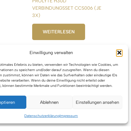
PROLYTE H30D
VERBINDUNGSSET CCS006 (JE
3X)
WEITERLESEN
Einwilligung verwalten
optimales Erlebnis zu bieten, verwenden wir Technologien wie Cookies, um
mationen zu speichern und/oder darauf zuzugreifen. Wenn du diesen
n zustimmst, können wir Daten wie das Surfverhalten oder eindeutige IDs
ebsite verarbeiten. Wenn du deine Einwilligung nicht erteilst oder
t, können bestimmte Merkmale und Funktionen beeinträchtigt werden.
eptieren
Ablehnen
Einstellungen ansehen
berrecht © 2026 VTBW Veranstaltungstechnik BW
Datenschutzerklärung
Impressum