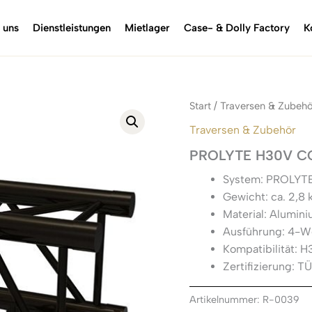
 uns
Dienstleistungen
Mietlager
Case- & Dolly Factory
K
Start
/
Traversen & Zubehö
Traversen & Zubehör
PROLYTE H30V C
System: PROLYT
Gewicht: ca. 2,8 
Material: Alumin
Ausführung: 4-W
Kompatibilität: 
Zertifizierung: T
Artikelnummer:
R-0039