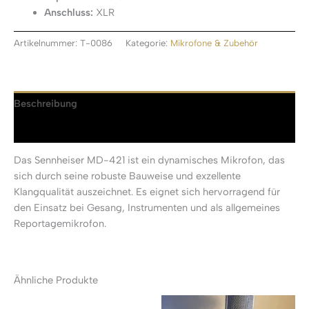
Anschluss:
XLR
Artikelnummer:
T-0086
Kategorie:
Mikrofone & Zubehör
Beschreibung
Rezensionen (0)
Das Sennheiser MD-421 ist ein dynamisches Mikrofon, das
sich durch seine robuste Bauweise und exzellente
Klangqualität auszeichnet. Es eignet sich hervorragend für
den Einsatz bei Gesang, Instrumenten und als allgemeines
Reportagemikrofon.
Ähnliche Produkte